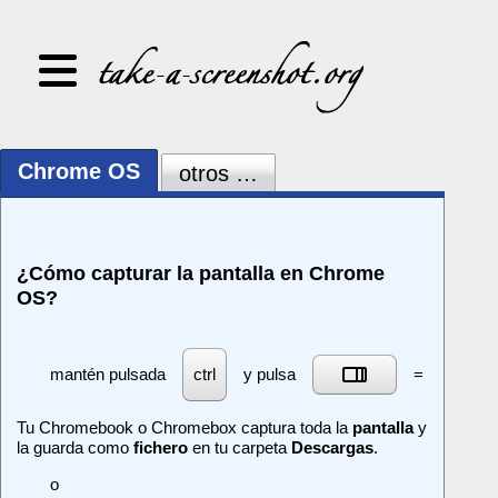
Chrome OS
otros …
¿Cómo capturar la pantalla en Chrome
OS?
mantén pulsada
y pulsa
=
ctrl
[]]]
Tu Chromebook o Chromebox captura toda la
pantalla
y
la guarda como
fichero
en tu carpeta
Descargas
.
o